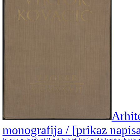
Arhit
monografija / [prikaz napis
Izjava o pristupačnosti
O portalu
Uvjeti korištenja
Linkovi
Suradnici
Imp