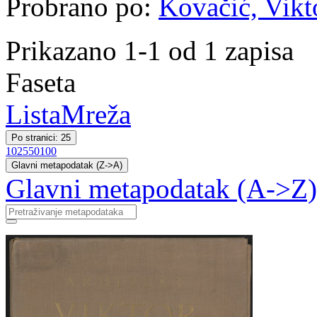
Probrano po:
Kovačić, Vikto
Prikazano 1-1 od 1 zapisa
Faseta
Lista
Mreža
Po stranici: 25
10
25
50
100
Glavni metapodatak (Z->A)
Glavni metapodatak (A->Z)