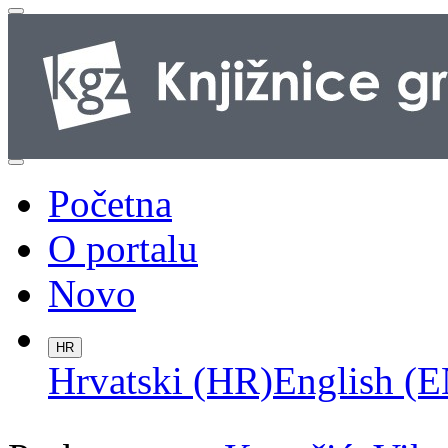
Početna
O portalu
Novo
HR
Hrvatski (HR)
English (E