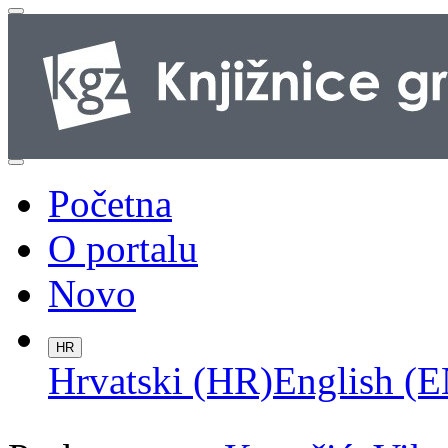
Početna
O portalu
Novo
HR
Hrvatski (HR)
English (E