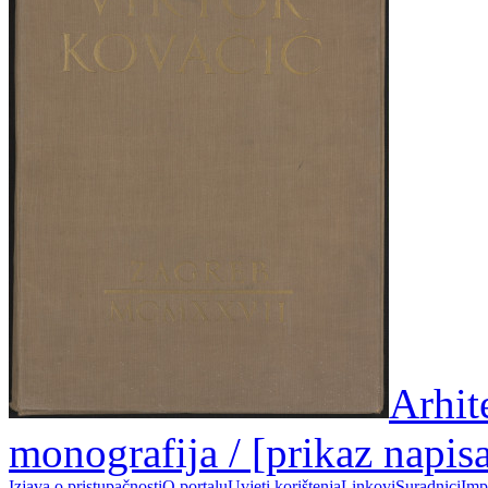
Arhit
monografija / [prikaz napis
Izjava o pristupačnosti
O portalu
Uvjeti korištenja
Linkovi
Suradnici
Imp