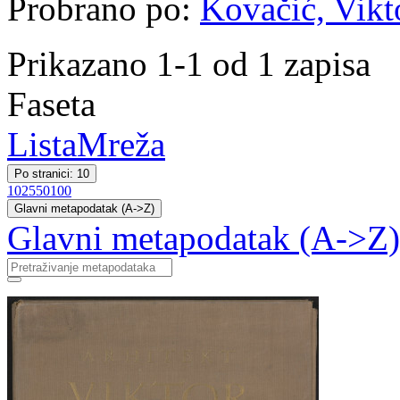
Probrano po:
Kovačić, Vikto
Prikazano 1-1 od 1 zapisa
Faseta
Lista
Mreža
Po stranici: 10
10
25
50
100
Glavni metapodatak (A->Z)
Glavni metapodatak (A->Z)