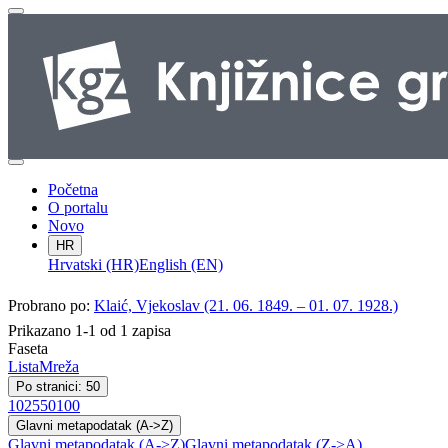
Početna
O portalu
Novo
HR
Hrvatski (HR)
English (EN)
Probrano po:
Klaić, Vjekoslav (21. 06. 1849. – 01. 07. 1928.)
Prikazano 1-1 od 1 zapisa
Faseta
Lista
Mreža
Po stranici: 50
10
25
50
100
Glavni metapodatak (A->Z)
Glavni metapodatak (A->Z)
Glavni metapodatak (Z->A)