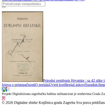
Prirodni zemljopis Hrvatske : sa 42 slike 
Izjava o pristupačnosti
O portalu
Uvjeti korištenja
Linkovi
Suradnici
Imp
Projekt Digitalizirana zagrebačka baština sufinanciran je sredstvima Grada Za
© 2026 Digitalne zbirke Knjižnica grada Zagreba Sva prava pridržan