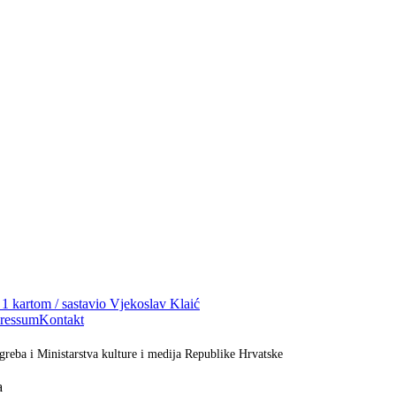
i 1 kartom / sastavio Vjekoslav Klaić
ressum
Kontakt
greba i Ministarstva kulture i medija Republike Hrvatske
a