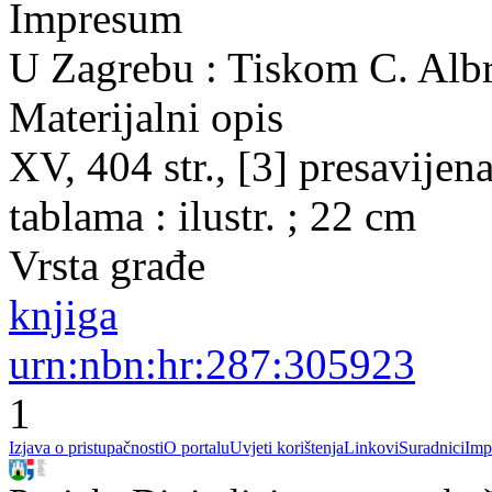
Impresum
U Zagrebu : Tiskom C. Albr
Materijalni opis
XV, 404 str., [3] presavijena 
tablama : ilustr. ; 22 cm
Vrsta građe
knjiga
urn:nbn:hr:287:305923
1
Izjava o pristupačnosti
O portalu
Uvjeti korištenja
Linkovi
Suradnici
Imp