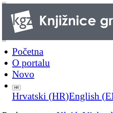
Početna
O portalu
Novo
HR
Hrvatski (HR)
English (E