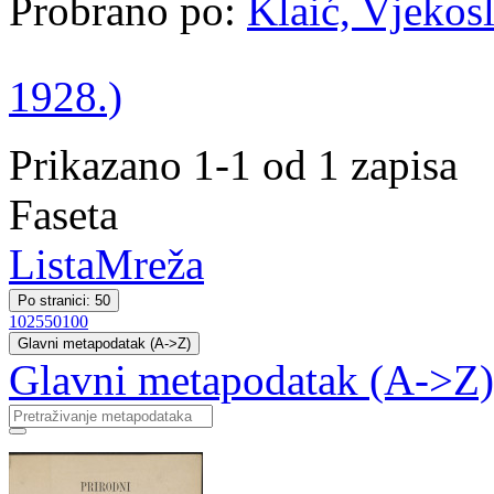
Probrano po:
Klaić, Vjekosl
1928.)
Prikazano 1-1 od 1 zapisa
Faseta
Lista
Mreža
Po stranici: 50
10
25
50
100
Glavni metapodatak (A->Z)
Glavni metapodatak (A->Z)