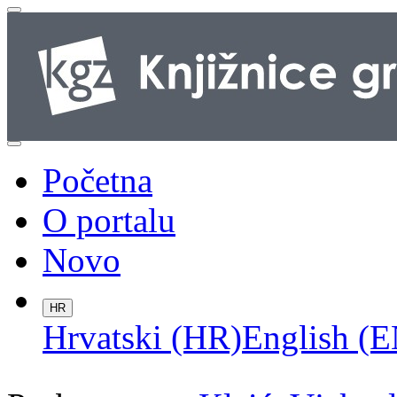
Početna
O portalu
Novo
HR
Hrvatski (HR)
English (E