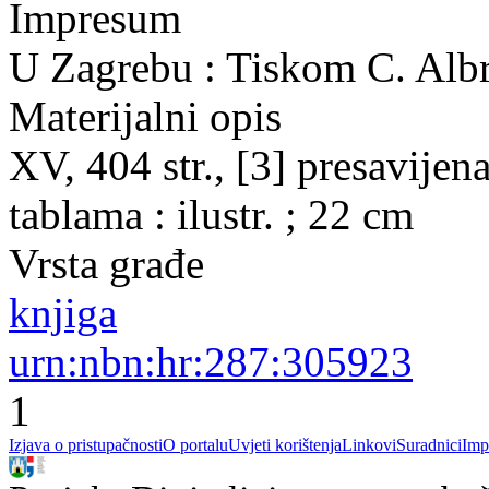
Impresum
U Zagrebu : Tiskom C. Albr
Materijalni opis
XV, 404 str., [3] presavijena 
tablama : ilustr. ; 22 cm
Vrsta građe
knjiga
urn:nbn:hr:287:305923
1
Izjava o pristupačnosti
O portalu
Uvjeti korištenja
Linkovi
Suradnici
Imp