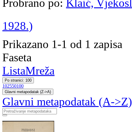
Probrano po:
Klaić, Vjekosl
1928.)
Prikazano 1-1 od 1 zapisa
Faseta
Lista
Mreža
Po stranici: 100
10
25
50
100
Glavni metapodatak (Z->A)
Glavni metapodatak (A->Z)