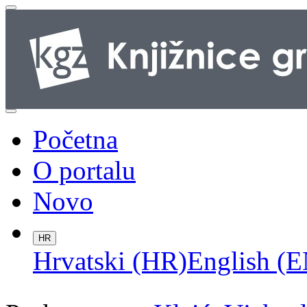
Početna
O portalu
Novo
HR
Hrvatski (HR)
English (E