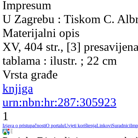
Impresum
U Zagrebu : Tiskom C. Albr
Materijalni opis
XV, 404 str., [3] presavijena 
tablama : ilustr. ; 22 cm
Vrsta građe
knjiga
urn:nbn:hr:287:305923
1
Izjava o pristupačnosti
O portalu
Uvjeti korištenja
Linkovi
Suradnici
Imp