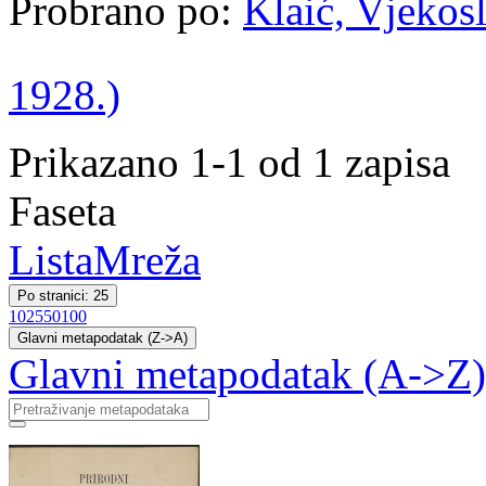
Probrano po:
Klaić, Vjekosl
1928.)
Prikazano 1-1 od 1 zapisa
Faseta
Lista
Mreža
Po stranici: 25
10
25
50
100
Glavni metapodatak (Z->A)
Glavni metapodatak (A->Z)