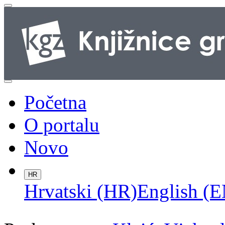
Početna
O portalu
Novo
HR
Hrvatski (HR)
English (E