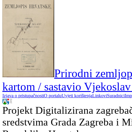
Prirodni zemljopi
kartom / sastavio Vjekoslav
Izjava o pristupačnosti
O portalu
Uvjeti korištenja
Linkovi
Suradnici
Imp
Projekt Digitalizirana zagreba
sredstvima Grada Zagreba i Min