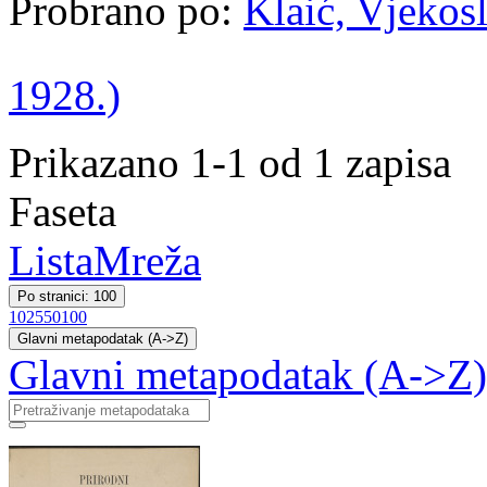
Probrano po:
Klaić, Vjekosl
1928.)
Prikazano 1-1 od 1 zapisa
Faseta
Lista
Mreža
Po stranici: 100
10
25
50
100
Glavni metapodatak (A->Z)
Glavni metapodatak (A->Z)