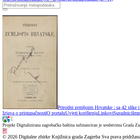
Prirodni zemljopis Hrvatske : sa 42 slike 
Izjava o pristupačnosti
O portalu
Uvjeti korištenja
Linkovi
Suradnici
Imp
Projekt Digitalizirana zagrebačka baština sufinanciran je sredstvima Grada Za
© 2026 Digitalne zbirke Knjižnica grada Zagreba Sva prava pridržan