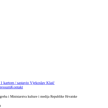
i 1 kartom / sastavio Vjekoslav Klaić
ressum
Kontakt
greba i Ministarstva kulture i medija Republike Hrvatske
a