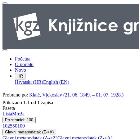
Početna
O portalu
Novo
HR
Hrvatski (HR)
English (EN)
Probrano po:
Klaić, Vjekoslav (21. 06. 1849. – 01. 07. 1928.)
Prikazano 1-1 od 1 zapisa
Faseta
Lista
Mreža
Po stranici: 100
10
25
50
100
Glavni metapodatak (Z->A)
Glavni metapodatak (A->Z)
Glavni metapodatak (Z->A)