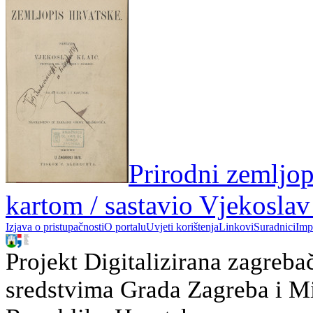
Prirodni zemljopi
kartom / sastavio Vjekoslav
Izjava o pristupačnosti
O portalu
Uvjeti korištenja
Linkovi
Suradnici
Imp
Projekt Digitalizirana zagreba
sredstvima Grada Zagreba i Min