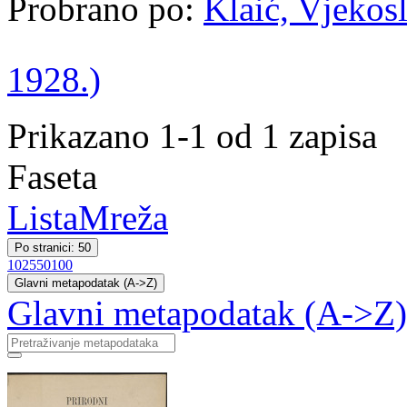
Probrano po:
Klaić, Vjekosl
1928.)
Prikazano 1-1 od 1 zapisa
Faseta
Lista
Mreža
Po stranici: 50
10
25
50
100
Glavni metapodatak (A->Z)
Glavni metapodatak (A->Z)