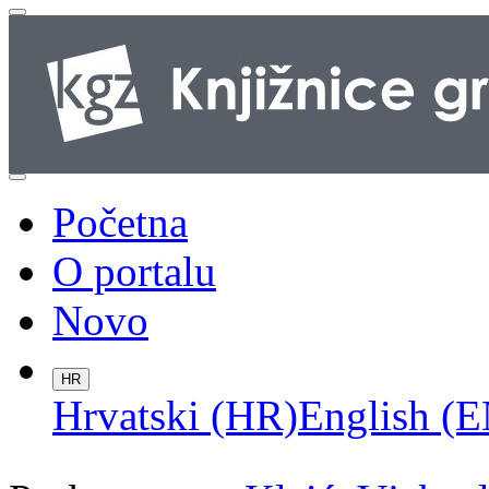
Početna
O portalu
Novo
HR
Hrvatski (HR)
English (E