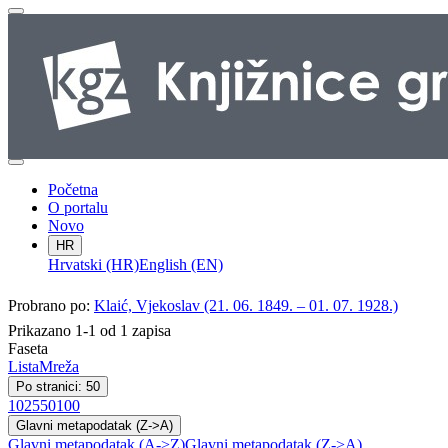
Početna
O portalu
Novo
HR
Hrvatski (HR)
English (EN)
Probrano po:
Klaić, Vjekoslav (21. 06. 1849. – 01. 07. 1928.)
Prikazano 1-1 od 1 zapisa
Faseta
Lista
Mreža
Po stranici: 50
10
25
50
100
Glavni metapodatak (Z->A)
Glavni metapodatak (A->Z)
Glavni metapodatak (Z->A)