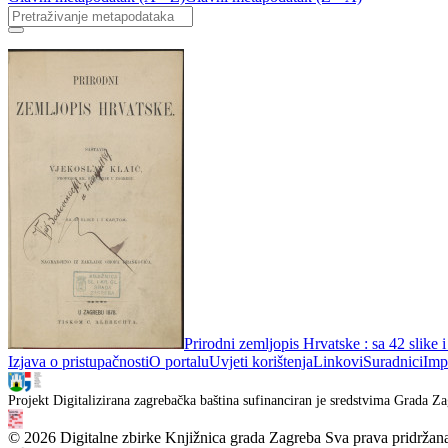
Prirodni zemljopis Hrvatske : sa 42 slike 
Izjava o pristupačnosti
O portalu
Uvjeti korištenja
Linkovi
Suradnici
Imp
Projekt Digitalizirana zagrebačka baština sufinanciran je sredstvima Grada Za
© 2026 Digitalne zbirke Knjižnica grada Zagreba Sva prava pridržan