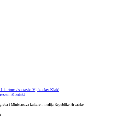
i 1 kartom / sastavio Vjekoslav Klaić
ressum
Kontakt
greba i Ministarstva kulture i medija Republike Hrvatske
a