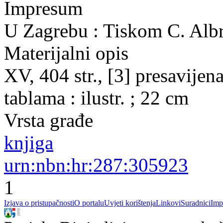
Impresum
U Zagrebu : Tiskom C. Albr
Materijalni opis
XV, 404 str., [3] presavijena 
tablama : ilustr. ; 22 cm
Vrsta građe
knjiga
urn:nbn:hr:287:305923
1
Izjava o pristupačnosti
O portalu
Uvjeti korištenja
Linkovi
Suradnici
Imp