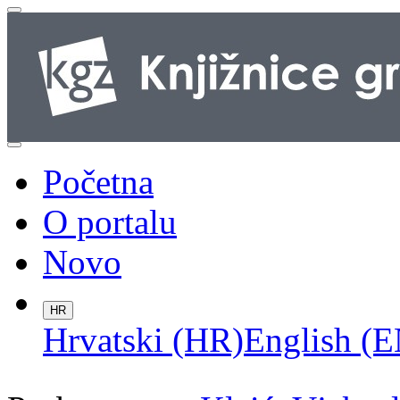
Početna
O portalu
Novo
HR
Hrvatski (HR)
English (E