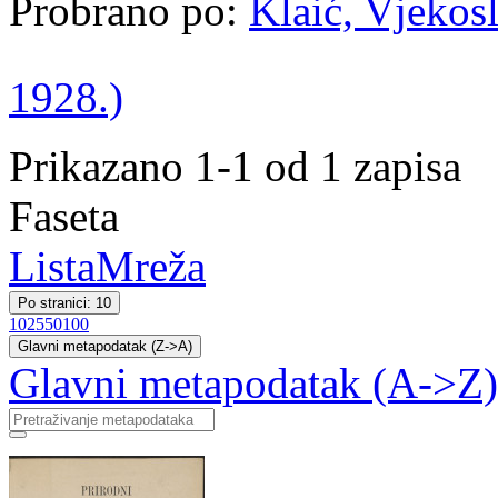
Probrano po:
Klaić, Vjekosl
1928.)
Prikazano 1-1 od 1 zapisa
Faseta
Lista
Mreža
Po stranici: 10
10
25
50
100
Glavni metapodatak (Z->A)
Glavni metapodatak (A->Z)