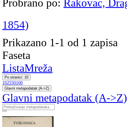
Probrano po:
Rakovac, Drag
1854)
Prikazano 1-1 od 1 zapisa
Faseta
Lista
Mreža
Po stranici: 10
10
25
50
100
Glavni metapodatak (A->Z)
Glavni metapodatak (A->Z)