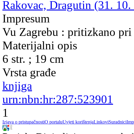
Rakovac, Dragutin (31. 10.
Impresum
Vu Zagrebu : pritizkano pr
Materijalni opis
6 str. ; 19 cm
Vrsta građe
knjiga
urn:nbn:hr:287:523901
1
Izjava o pristupačnosti
O portalu
Uvjeti korištenja
Linkovi
Suradnici
Imp