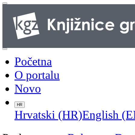
Početna
O portalu
Novo
HR
Hrvatski (HR)
English (E