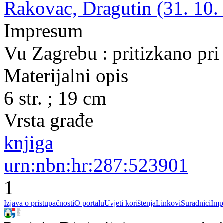
Rakovac, Dragutin (31. 10.
Impresum
Vu Zagrebu : pritizkano pr
Materijalni opis
6 str. ; 19 cm
Vrsta građe
knjiga
urn:nbn:hr:287:523901
1
Izjava o pristupačnosti
O portalu
Uvjeti korištenja
Linkovi
Suradnici
Imp