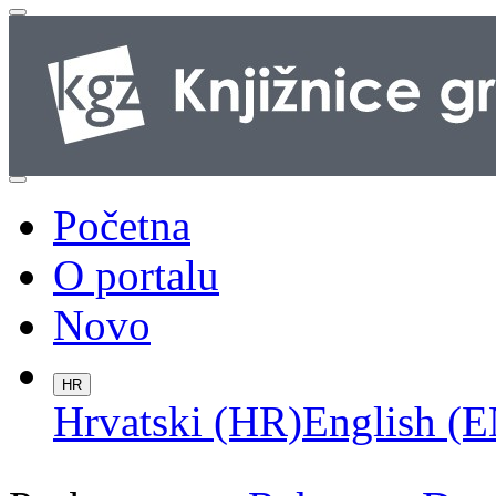
Početna
O portalu
Novo
HR
Hrvatski (HR)
English (E