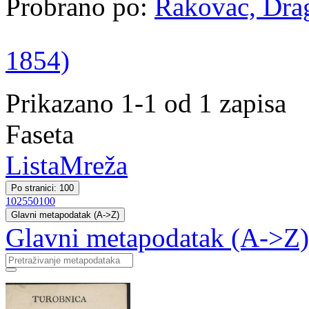
Probrano po:
Rakovac, Drag
1854)
Prikazano 1-1 od 1 zapisa
Faseta
Lista
Mreža
Po stranici: 100
10
25
50
100
Glavni metapodatak (A->Z)
Glavni metapodatak (A->Z)