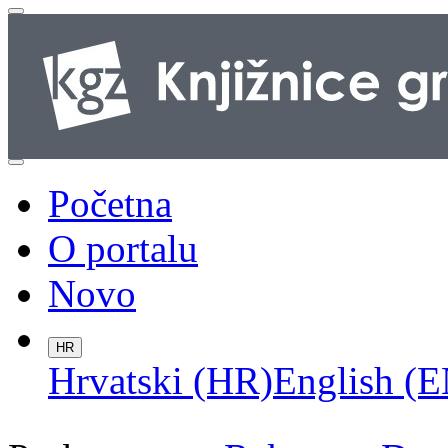
Početna
O portalu
Novo
HR
Hrvatski (HR)
English (E