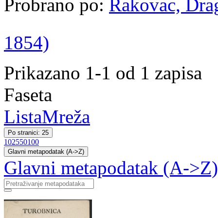
Probrano po:
Rakovac, Drag
1854)
Prikazano 1-1 od 1 zapisa
Faseta
Lista
Mreža
Po stranici: 25
10
25
50
100
Glavni metapodatak (A->Z)
Glavni metapodatak (A->Z)