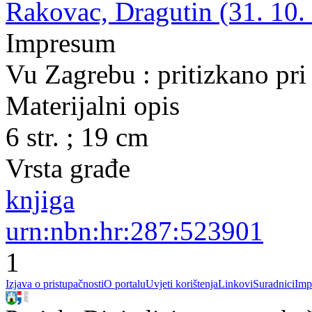
Rakovac, Dragutin (31. 10.
Impresum
Vu Zagrebu : pritizkano pr
Materijalni opis
6 str. ; 19 cm
Vrsta građe
knjiga
urn:nbn:hr:287:523901
1
Izjava o pristupačnosti
O portalu
Uvjeti korištenja
Linkovi
Suradnici
Imp