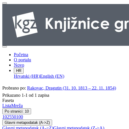
Početna
O portalu
Novo
HR
Hrvatski (HR)
English (EN)
Probrano po:
Rakovac, Dragutin (31. 10. 1813 – 22. 11. 1854)
Prikazano 1-1 od 1 zapisa
Faseta
Lista
Mreža
Po stranici: 10
10
25
50
100
Glavni metapodatak (A->Z)
Glavni metapodatak (A->Z)
Glavni metapodatak (Z->A)