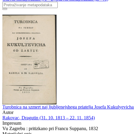
Turobnica na szmert naj ljubljenejshega priatelja Josefa Kukulyevic
Autor
Rakovac, Dragutin (31. 10. 1813 – 22. 11. 1854)
Impresum
Vu Zagrebu : pritizkano pri Francu Suppanu, 1832
Materijalni opis