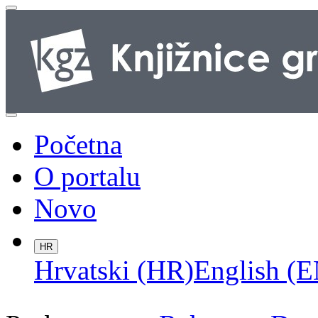
Početna
O portalu
Novo
HR
Hrvatski (HR)
English (E