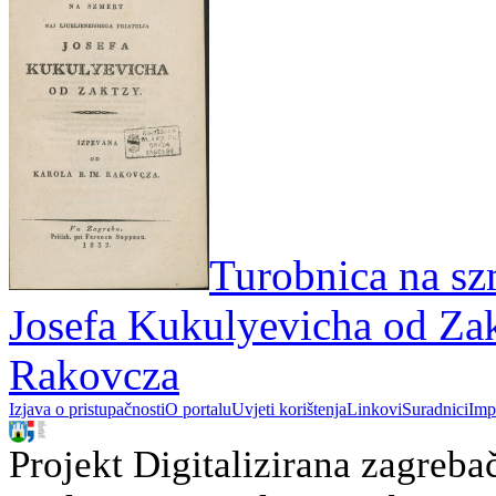
Turobnica na szm
Josefa Kukulyevicha od Zak
Rakovcza
Izjava o pristupačnosti
O portalu
Uvjeti korištenja
Linkovi
Suradnici
Imp
Projekt Digitalizirana zagreba