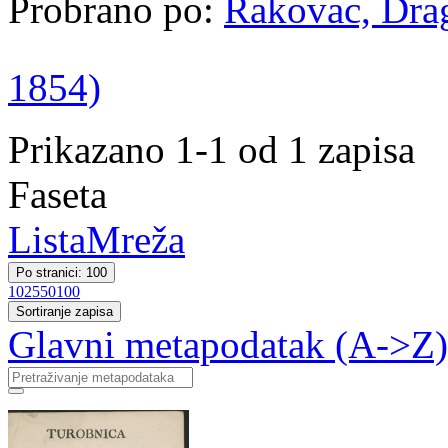
Probrano po:
Rakovac, Drag
1854)
Prikazano 1-1 od 1 zapisa
Faseta
Lista
Mreža
Po stranici: 100
10
25
50
100
Sortiranje zapisa
Glavni metapodatak (A->Z)