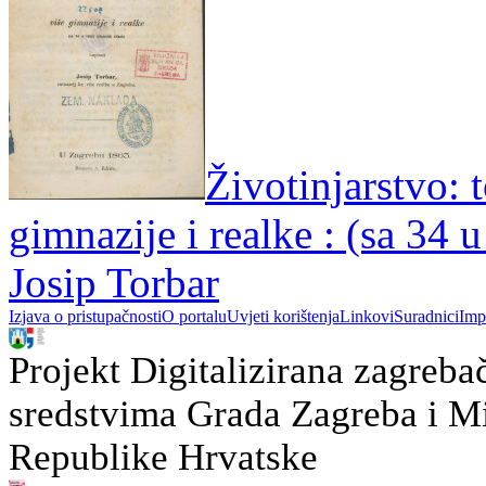
Životinjarstvo: t
gimnazije i realke : (sa 34 u
Josip Torbar
Izjava o pristupačnosti
O portalu
Uvjeti korištenja
Linkovi
Suradnici
Imp
Projekt Digitalizirana zagreba
sredstvima Grada Zagreba i Min
Republike Hrvatske