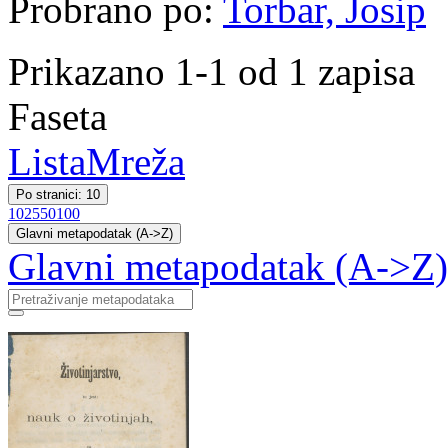
Probrano po:
Torbar, Josip
Prikazano 1-1 od 1 zapisa
Faseta
Lista
Mreža
Po stranici: 10
10
25
50
100
Glavni metapodatak (A->Z)
Glavni metapodatak (A->Z)