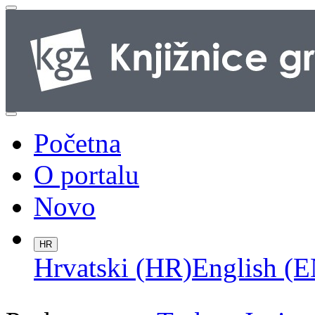
Početna
O portalu
Novo
HR
Hrvatski (HR)
English (E