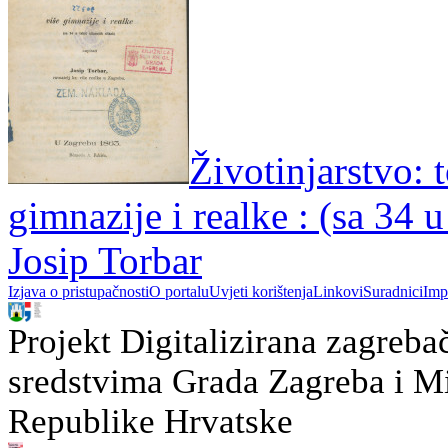
Životinjarstvo: t
gimnazije i realke : (sa 34 u
Josip Torbar
Izjava o pristupačnosti
O portalu
Uvjeti korištenja
Linkovi
Suradnici
Imp
Projekt Digitalizirana zagreba
sredstvima Grada Zagreba i Min
Republike Hrvatske