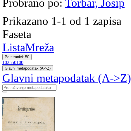
Probrano po:
Torbar, Josip
Prikazano 1-1 od 1 zapisa
Faseta
Lista
Mreža
Po stranici: 50
10
25
50
100
Glavni metapodatak (A->Z)
Glavni metapodatak (A->Z)