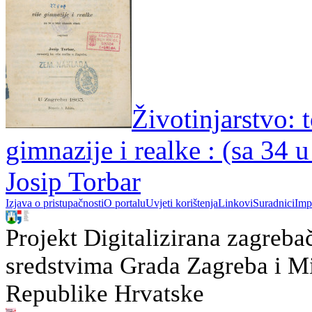
Životinjarstvo: t
gimnazije i realke : (sa 34 u
Josip Torbar
Izjava o pristupačnosti
O portalu
Uvjeti korištenja
Linkovi
Suradnici
Imp
Projekt Digitalizirana zagreba
sredstvima Grada Zagreba i Min
Republike Hrvatske