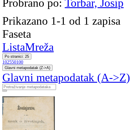
Probrano po:
Torbar, Josip
Prikazano 1-1 od 1 zapisa
Faseta
Lista
Mreža
Po stranici: 25
10
25
50
100
Glavni metapodatak (Z->A)
Glavni metapodatak (A->Z)