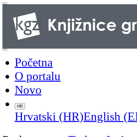
Početna
O portalu
Novo
HR
Hrvatski (HR)
English (E