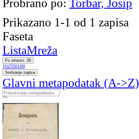
Probrano po:
Torbar, Josip
Prikazano 1-1 od 1 zapisa
Faseta
Lista
Mreža
Po stranici: 30
10
25
50
100
Sortiranje zapisa
Glavni metapodatak (A->Z)