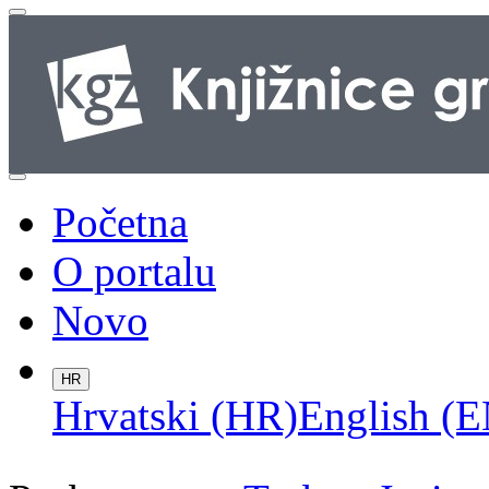
Početna
O portalu
Novo
HR
Hrvatski (HR)
English (E