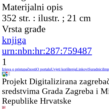
Materijalni opis
352 str. : ilustr. ; 21 cm
Vrsta građe
knjiga
urn:nbn:hr:287:759487
1
Izjava o pristupačnosti
O portalu
Uvjeti korištenja
Linkovi
Suradnici
Imp
Projekt Digitalizirana zagreba
sredstvima Grada Zagreba i Min
Republike Hrvatske