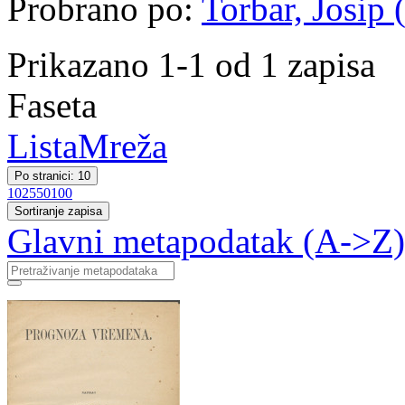
Probrano po:
Torbar, Josip 
Prikazano 1-1 od 1 zapisa
Faseta
Lista
Mreža
Po stranici: 10
10
25
50
100
Sortiranje zapisa
Glavni metapodatak (A->Z)