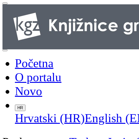
Početna
O portalu
Novo
HR
Hrvatski (HR)
English (E