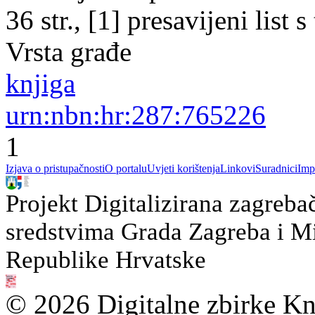
36 str., [1] presavijeni list 
Vrsta građe
knjiga
urn:nbn:hr:287:765226
1
Izjava o pristupačnosti
O portalu
Uvjeti korištenja
Linkovi
Suradnici
Imp
Projekt Digitalizirana zagreba
sredstvima Grada Zagreba i Min
Republike Hrvatske
© 2026 Digitalne zbirke Kn