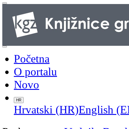
Početna
O portalu
Novo
HR
Hrvatski (HR)
English (E