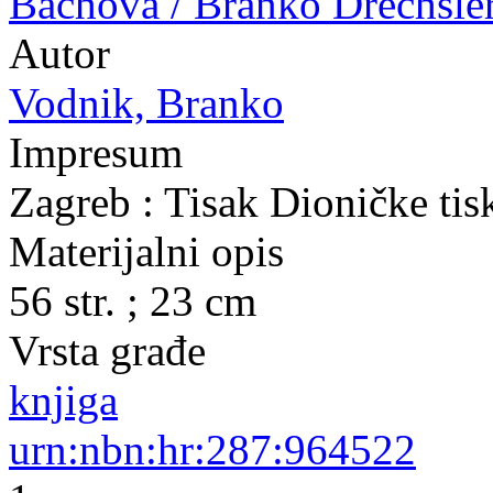
Bachova / Branko Drechsle
Autor
Vodnik, Branko
Impresum
Zagreb : Tisak Dioničke tis
Materijalni opis
56 str. ; 23 cm
Vrsta građe
knjiga
urn:nbn:hr:287:964522