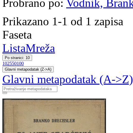
Probrano po:
Vodnik, Bran
Prikazano 1-1 od 1 zapisa
Faseta
Lista
Mreža
Po stranici: 10
10
25
50
100
Glavni metapodatak (Z->A)
Glavni metapodatak (A->Z)