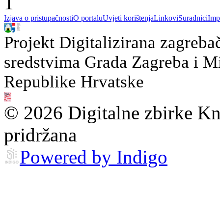
1
Izjava o pristupačnosti
O portalu
Uvjeti korištenja
Linkovi
Suradnici
Imp
Projekt Digitalizirana zagreba
sredstvima Grada Zagreba i Min
Republike Hrvatske
© 2026 Digitalne zbirke Kn
pridržana
Powered by Indigo