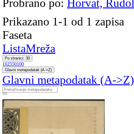
Probrano po:
Horvat, Rudol
Prikazano 1-1 od 1 zapisa
Faseta
Lista
Mreža
Po stranici: 30
10
25
50
100
Glavni metapodatak (A->Z)
Glavni metapodatak (A->Z)