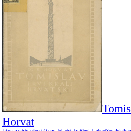
Tomisl
Horvat
Izjava o pristupačnosti
O portalu
Uvjeti korištenja
Linkovi
Suradnici
Imp