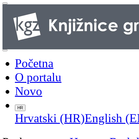
Početna
O portalu
Novo
HR
Hrvatski (HR)
English (E