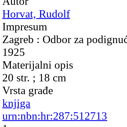
Autor
Horvat, Rudolf
Impresum
Zagreb : Odbor za podignuć
1925
Materijalni opis
20 str. ; 18 cm
Vrsta građe
knjiga
urn:nbn:hr:287:512713