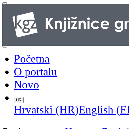
Početna
O portalu
Novo
HR
Hrvatski (HR)
English (E