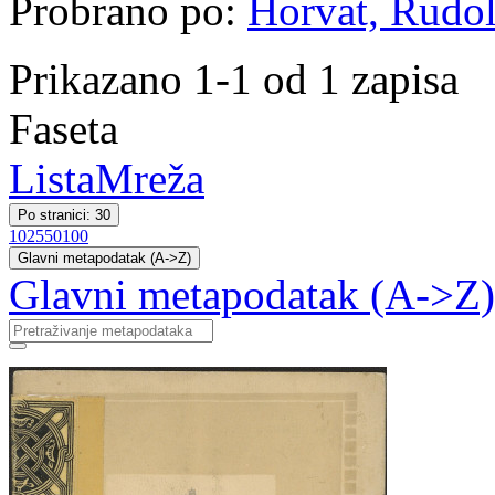
Probrano po:
Horvat, Rudol
Prikazano 1-1 od 1 zapisa
Faseta
Lista
Mreža
Po stranici: 30
10
25
50
100
Glavni metapodatak (A->Z)
Glavni metapodatak (A->Z)