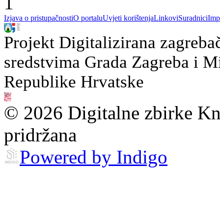
1
Izjava o pristupačnosti
O portalu
Uvjeti korištenja
Linkovi
Suradnici
Imp
Projekt Digitalizirana zagreba
sredstvima Grada Zagreba i Min
Republike Hrvatske
© 2026 Digitalne zbirke Kn
pridržana
Powered by Indigo