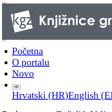
Početna
O portalu
Novo
HR
Hrvatski (HR)
English (E