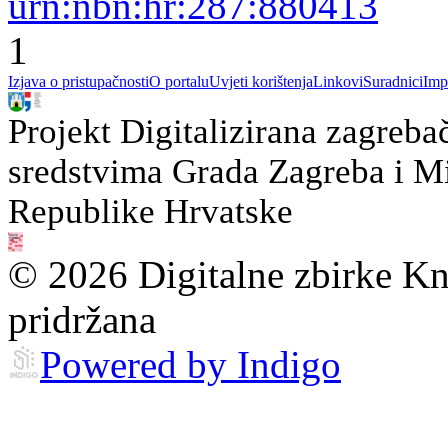
urn:nbn:hr:287:880413
1
Izjava o pristupačnosti
O portalu
Uvjeti korištenja
Linkovi
Suradnici
Imp
Projekt Digitalizirana zagreba
sredstvima Grada Zagreba i Min
Republike Hrvatske
© 2026 Digitalne zbirke Kn
pridržana
Powered by Indigo