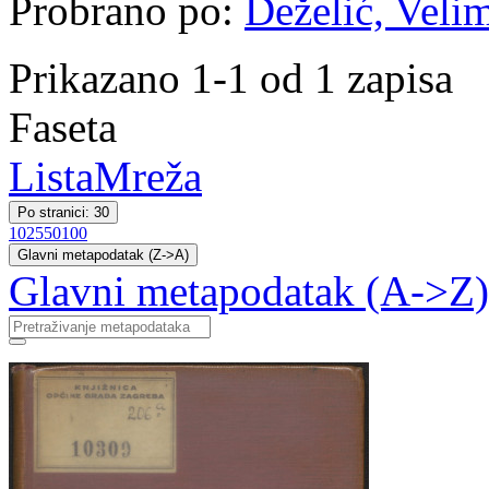
Probrano po:
Deželić, Velim
Prikazano 1-1 od 1 zapisa
Faseta
Lista
Mreža
Po stranici: 30
10
25
50
100
Glavni metapodatak (Z->A)
Glavni metapodatak (A->Z)