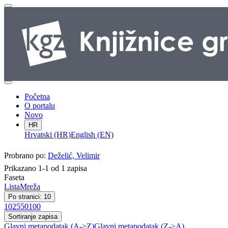
Početna
O portalu
Novo
HR
Hrvatski (HR)
English (EN)
Probrano po:
Deželić, Velimir
Prikazano 1-1 od 1 zapisa
Faseta
Lista
Mreža
Po stranici: 10
10
25
50
100
Sortiranje zapisa
Glavni metapodatak (A->Z)
Glavni metapodatak (Z->A)