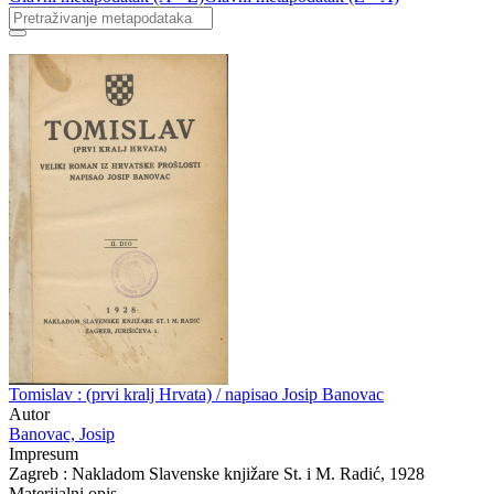
Tomislav : (prvi kralj Hrvata) / napisao Josip Banovac
Autor
Banovac, Josip
Impresum
Zagreb : Nakladom Slavenske knjižare St. i M. Radić, 1928
Materijalni opis