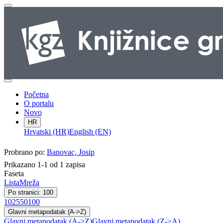
Početna
O portalu
Novo
HR
Hrvatski (HR)
English (EN)
Probrano po:
Banovac, Josip
Prikazano 1-1 od 1 zapisa
Faseta
Lista
Mreža
Po stranici: 100
10
25
50
100
Glavni metapodatak (A->Z)
Glavni metapodatak (A->Z)
Glavni metapodatak (Z->A)