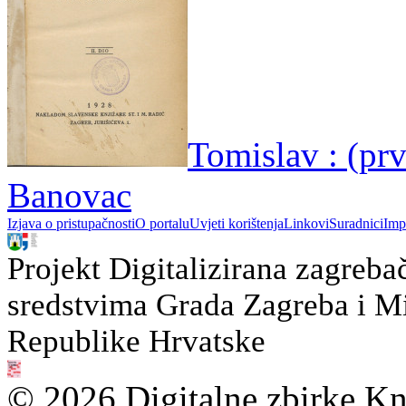
Tomislav : (prv
Banovac
Izjava o pristupačnosti
O portalu
Uvjeti korištenja
Linkovi
Suradnici
Imp
Projekt Digitalizirana zagreba
sredstvima Grada Zagreba i Min
Republike Hrvatske
© 2026 Digitalne zbirke Kn