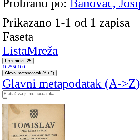
Probrano po:
Banovac, Josi
Prikazano 1-1 od 1 zapisa
Faseta
Lista
Mreža
Po stranici: 25
10
25
50
100
Glavni metapodatak (A->Z)
Glavni metapodatak (A->Z)