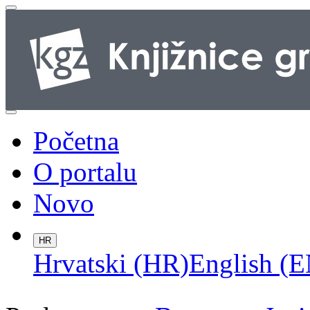
Početna
O portalu
Novo
HR
Hrvatski (HR)
English (E