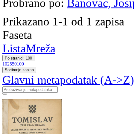
Probrano po:
Banovac, Josi
Prikazano 1-1 od 1 zapisa
Faseta
Lista
Mreža
Po stranici: 100
10
25
50
100
Sortiranje zapisa
Glavni metapodatak (A->Z)