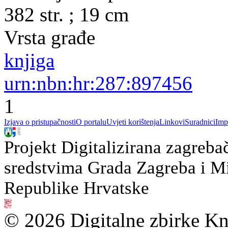
382 str. ; 19 cm
Vrsta građe
knjiga
urn:nbn:hr:287:897456
1
Izjava o pristupačnosti
O portalu
Uvjeti korištenja
Linkovi
Suradnici
Imp
Projekt Digitalizirana zagreba
sredstvima Grada Zagreba i Min
Republike Hrvatske
© 2026 Digitalne zbirke Kn