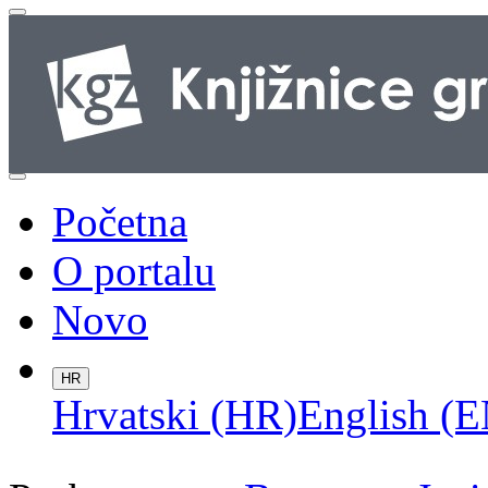
Početna
O portalu
Novo
HR
Hrvatski (HR)
English (E