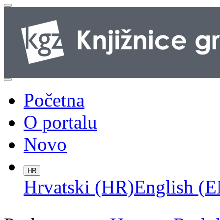
Početna
O portalu
Novo
HR
Hrvatski (HR)
English (E