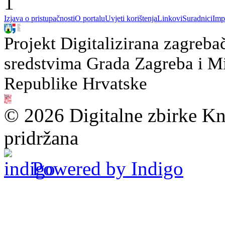
1
Izjava o pristupačnosti
O portalu
Uvjeti korištenja
Linkovi
Suradnici
Imp
Projekt Digitalizirana zagreba
sredstvima Grada Zagreba i Min
Republike Hrvatske
© 2026 Digitalne zbirke Kn
pridržana
Powered by Indigo