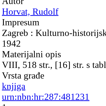
Autor
Horvat, Rudolf
Impresum
Zagreb : Kulturno-historijs
1942
Materijalni opis
VIII, 518 str., [16] str. s t
Vrsta građe
knjiga
urn:nbn:hr:287:481231