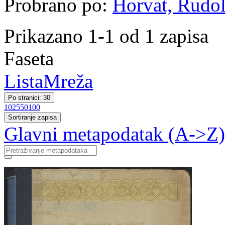
Probrano po:
Horvat, Rudol
Prikazano 1-1 od 1 zapisa
Faseta
Lista
Mreža
Po stranici: 30
10
25
50
100
Sortiranje zapisa
Glavni metapodatak (A->Z)