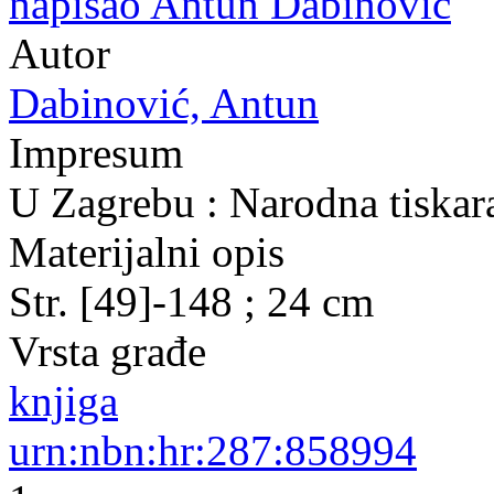
napisao Antun Dabinović
Autor
Dabinović, Antun
Impresum
U Zagrebu : Narodna tiskar
Materijalni opis
Str. [49]-148 ; 24 cm
Vrsta građe
knjiga
urn:nbn:hr:287:858994