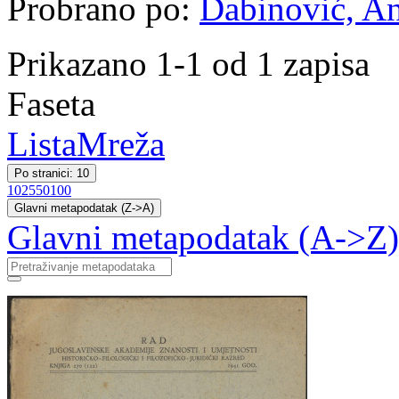
Probrano po:
Dabinović, A
Prikazano 1-1 od 1 zapisa
Faseta
Lista
Mreža
Po stranici: 10
10
25
50
100
Glavni metapodatak (Z->A)
Glavni metapodatak (A->Z)