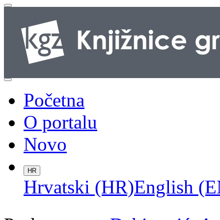
Početna
O portalu
Novo
HR
Hrvatski (HR)
English (E