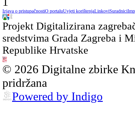
1
Izjava o pristupačnosti
O portalu
Uvjeti korištenja
Linkovi
Suradnici
Imp
Projekt Digitalizirana zagreba
sredstvima Grada Zagreba i Min
Republike Hrvatske
© 2026 Digitalne zbirke Kn
pridržana
Powered by Indigo