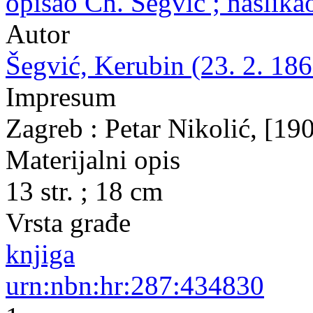
opisao Ch. Šegvić ; naslik
Autor
Šegvić, Kerubin (23. 2. 186
Impresum
Zagreb : Petar Nikolić, [19
Materijalni opis
13 str. ; 18 cm
Vrsta građe
knjiga
urn:nbn:hr:287:434830