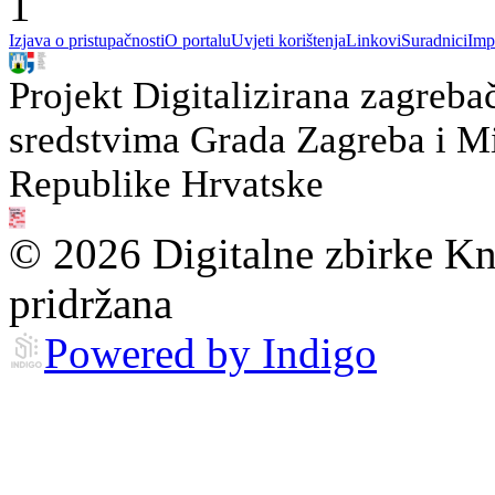
1
Izjava o pristupačnosti
O portalu
Uvjeti korištenja
Linkovi
Suradnici
Imp
Projekt Digitalizirana zagreba
sredstvima Grada Zagreba i Min
Republike Hrvatske
© 2026 Digitalne zbirke Kn
pridržana
Powered by Indigo