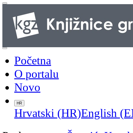
Početna
O portalu
Novo
HR
Hrvatski (HR)
English (E