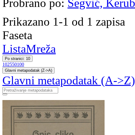
Probrano po:
Šegvić, Kerubi
Prikazano 1-1 od 1 zapisa
Faseta
Lista
Mreža
Po stranici: 10
10
25
50
100
Glavni metapodatak (Z->A)
Glavni metapodatak (A->Z)