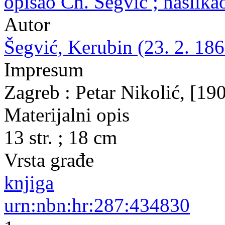
opisao Ch. Šegvić ; naslik
Autor
Šegvić, Kerubin (23. 2. 186
Impresum
Zagreb : Petar Nikolić, [19
Materijalni opis
13 str. ; 18 cm
Vrsta građe
knjiga
urn:nbn:hr:287:434830