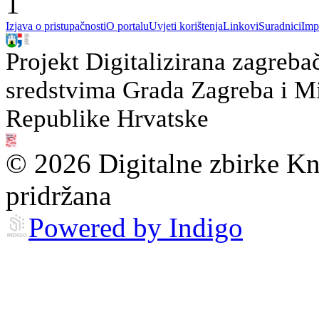
1
Izjava o pristupačnosti
O portalu
Uvjeti korištenja
Linkovi
Suradnici
Imp
Projekt Digitalizirana zagreba
sredstvima Grada Zagreba i Min
Republike Hrvatske
© 2026 Digitalne zbirke Kn
pridržana
Powered by Indigo