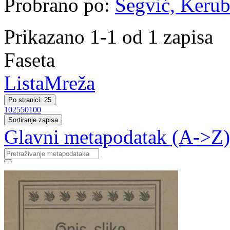
Probrano po:
Šegvić, Kerubi
Prikazano 1-1 od 1 zapisa
Faseta
Lista
Mreža
Po stranici: 25
10
25
50
100
Sortiranje zapisa
Glavni metapodatak (A->Z)