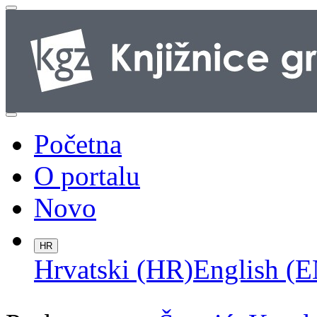
Početna
O portalu
Novo
HR
Hrvatski (HR)
English (E