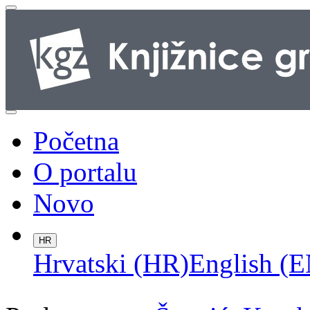
Početna
O portalu
Novo
HR
Hrvatski (HR)
English (E