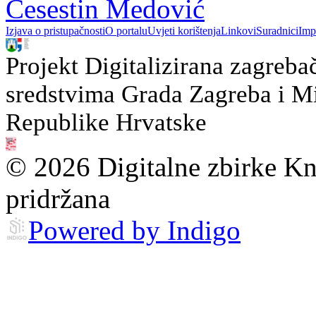
Cesestin Medović
Izjava o pristupačnosti
O portalu
Uvjeti korištenja
Linkovi
Suradnici
Imp
Projekt Digitalizirana zagreba
sredstvima Grada Zagreba i Min
Republike Hrvatske
© 2026 Digitalne zbirke Kn
pridržana
Powered by Indigo