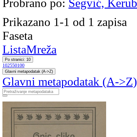
Probrano po:
Šegvić, Kerubi
Prikazano 1-1 od 1 zapisa
Faseta
Lista
Mreža
Po stranici: 10
10
25
50
100
Glavni metapodatak (A->Z)
Glavni metapodatak (A->Z)