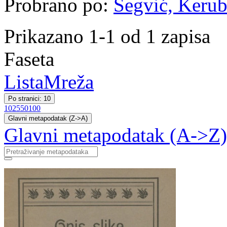
Probrano po:
Šegvić, Kerubi
Prikazano 1-1 od 1 zapisa
Faseta
Lista
Mreža
Po stranici: 10
10
25
50
100
Glavni metapodatak (Z->A)
Glavni metapodatak (A->Z)