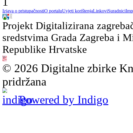
1
Izjava o pristupačnosti
O portalu
Uvjeti korištenja
Linkovi
Suradnici
Imp
Projekt Digitalizirana zagreba
sredstvima Grada Zagreba i Min
Republike Hrvatske
© 2026 Digitalne zbirke Kn
pridržana
Powered by Indigo