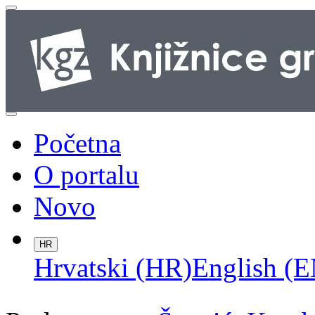
Početna
O portalu
Novo
HR
Hrvatski (HR)
English (E