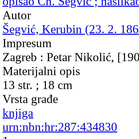
opisao Ch. Šegvić ; naslik
Autor
Šegvić, Kerubin (23. 2. 186
Impresum
Zagreb : Petar Nikolić, [19
Materijalni opis
13 str. ; 18 cm
Vrsta građe
knjiga
urn:nbn:hr:287:434830