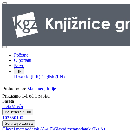
Početna
O portalu
Novo
HR
Hrvatski (HR)
English (EN)
Probrano po:
Makanec, Julije
Prikazano 1-1 od 1 zapisa
Faseta
Lista
Mreža
Po stranici: 100
10
25
50
100
Sortiranje zapisa
Glavni metapodatak (A->Z)
Glavni metapodatak (Z->A)