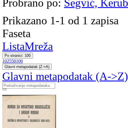
Probrano po:
Šegvić, Kerubi
Prikazano 1-1 od 1 zapisa
Faseta
Lista
Mreža
Po stranici: 100
10
25
50
100
Glavni metapodatak (Z->A)
Glavni metapodatak (A->Z)