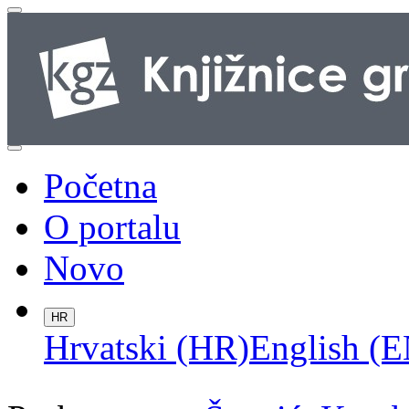
Početna
O portalu
Novo
HR
Hrvatski (HR)
English (E