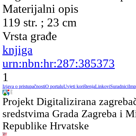
Materijalni opis
119 str. ; 23 cm
Vrsta građe
knjiga
urn:nbn:hr:287:385373
1
Izjava o pristupačnosti
O portalu
Uvjeti korištenja
Linkovi
Suradnici
Imp
Projekt Digitalizirana zagreba
sredstvima Grada Zagreba i Min
Republike Hrvatske