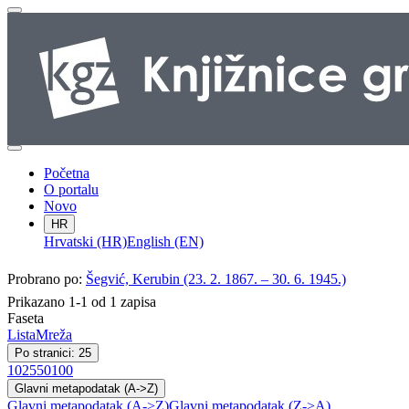
Početna
O portalu
Novo
HR
Hrvatski (HR)
English (EN)
Probrano po:
Šegvić, Kerubin (23. 2. 1867. – 30. 6. 1945.)
Prikazano 1-1 od 1 zapisa
Faseta
Lista
Mreža
Po stranici: 25
10
25
50
100
Glavni metapodatak (A->Z)
Glavni metapodatak (A->Z)
Glavni metapodatak (Z->A)