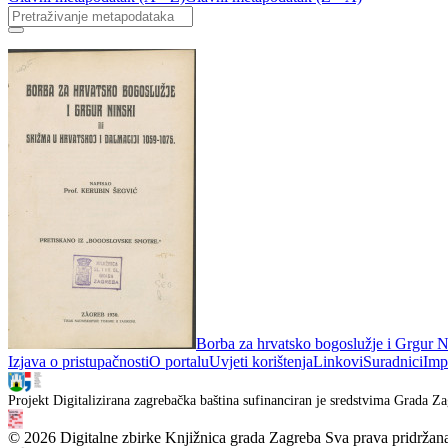
Borba za hrvatsko bogoslužje i Grgur N
Izjava o pristupačnosti
O portalu
Uvjeti korištenja
Linkovi
Suradnici
Imp
Projekt Digitalizirana zagrebačka baština sufinanciran je sredstvima Grada Za
© 2026 Digitalne zbirke Knjižnica grada Zagreba Sva prava pridržan