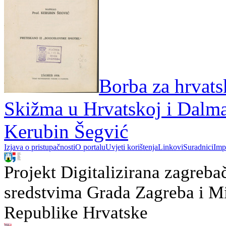
Borba za hrvats
Skižma u Hrvatskoj i Dalma
Kerubin Šegvić
Izjava o pristupačnosti
O portalu
Uvjeti korištenja
Linkovi
Suradnici
Imp
Projekt Digitalizirana zagreba
sredstvima Grada Zagreba i Min
Republike Hrvatske