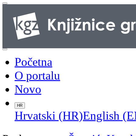
Početna
O portalu
Novo
HR
Hrvatski (HR)
English (E