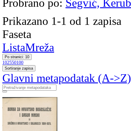
Probrano po:
Šegvić, Kerubi
Prikazano 1-1 od 1 zapisa
Faseta
Lista
Mreža
Po stranici: 10
10
25
50
100
Sortiranje zapisa
Glavni metapodatak (A->Z)