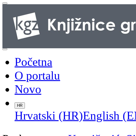
Početna
O portalu
Novo
HR
Hrvatski (HR)
English (E