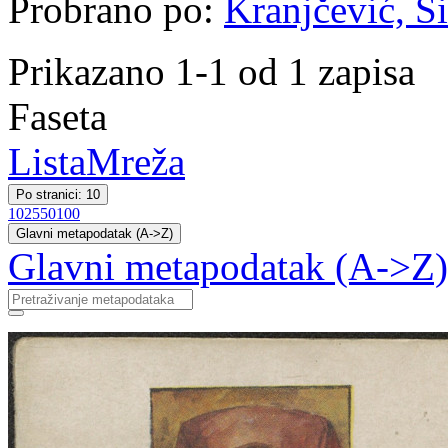
Probrano po:
Kranjčević, Si
Prikazano 1-1 od 1 zapisa
Faseta
Lista
Mreža
Po stranici: 10
10
25
50
100
Glavni metapodatak (A->Z)
Glavni metapodatak (A->Z)