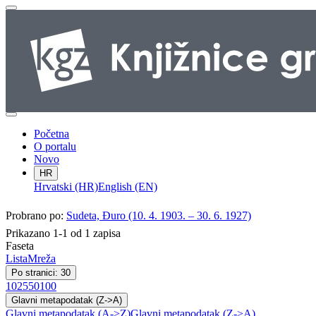
Početna
O portalu
Novo
HR
Hrvatski (HR)
English (EN)
Probrano po:
Sudeta, Đuro (10. 4. 1903. – 30. 6. 1927)
Prikazano 1-1 od 1 zapisa
Faseta
Lista
Mreža
Po stranici: 30
10
25
50
100
Glavni metapodatak (Z->A)
Glavni metapodatak (A->Z)
Glavni metapodatak (Z->A)