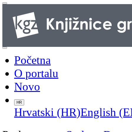
Početna
O portalu
Novo
HR
Hrvatski (HR)
English (E