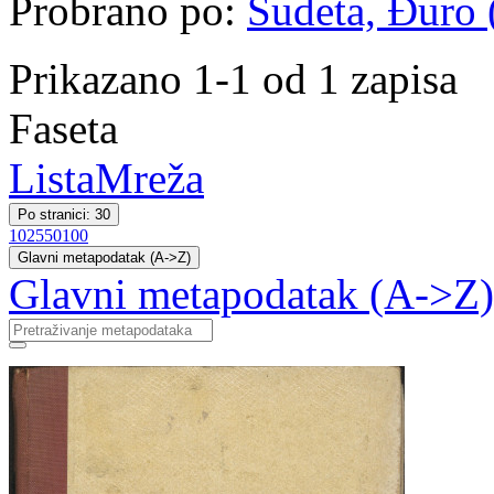
Probrano po:
Sudeta, Đuro (
Prikazano 1-1 od 1 zapisa
Faseta
Lista
Mreža
Po stranici: 30
10
25
50
100
Glavni metapodatak (A->Z)
Glavni metapodatak (A->Z)