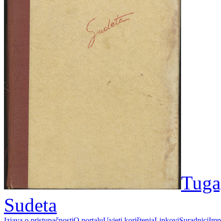
Tuga
Sudeta
Izjava o pristupačnosti
O portalu
Uvjeti korištenja
Linkovi
Suradnici
Imp