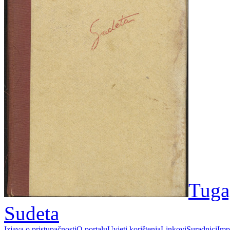
Tuga
Sudeta
Izjava o pristupačnosti
O portalu
Uvjeti korištenja
Linkovi
Suradnici
Imp