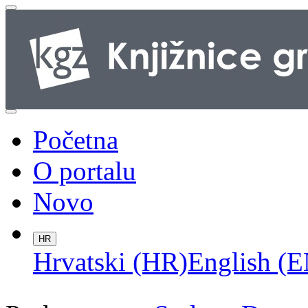
Početna
O portalu
Novo
HR
Hrvatski (HR)
English (E