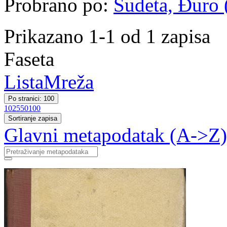
Probrano po:
Sudeta, Đuro (
Prikazano 1-1 od 1 zapisa
Faseta
Lista
Mreža
Po stranici: 100
10
25
50
100
Sortiranje zapisa
Glavni metapodatak (A->Z)