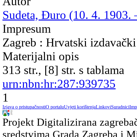
Autor
Sudeta, Đuro (10. 4. 1903. 
Impresum
Zagreb : Hrvatski izdavački
Materijalni opis
313 str., [8] str. s tablama
urn:nbn:hr:287:939735
1
Izjava o pristupačnosti
O portalu
Uvjeti korištenja
Linkovi
Suradnici
Imp
Projekt Digitalizirana zagreba
sredstvima Grada Zagreba i Min