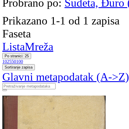
Probrano po:
Sudeta, Đuro (
Prikazano 1-1 od 1 zapisa
Faseta
Lista
Mreža
Po stranici: 25
10
25
50
100
Sortiranje zapisa
Glavni metapodatak (A->Z)