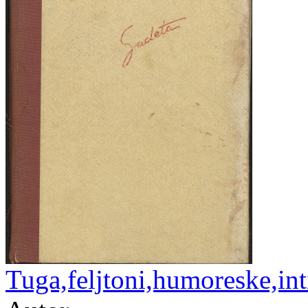
Tuga,feljtoni,humoreske,in