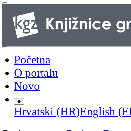
Početna
O portalu
Novo
HR
Hrvatski (HR)
English (E