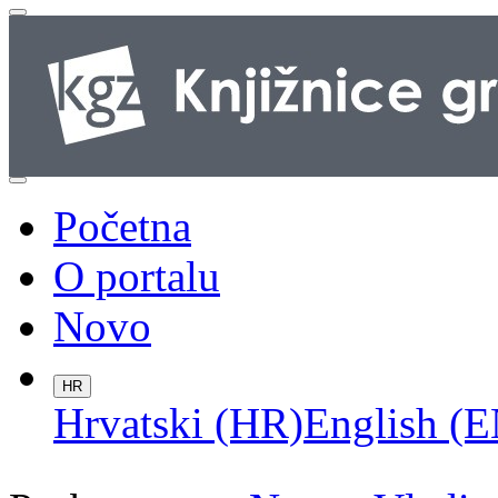
Početna
O portalu
Novo
HR
Hrvatski (HR)
English (E