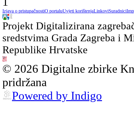
1
Izjava o pristupačnosti
O portalu
Uvjeti korištenja
Linkovi
Suradnici
Imp
Projekt Digitalizirana zagreba
sredstvima Grada Zagreba i Min
Republike Hrvatske
© 2026 Digitalne zbirke Kn
pridržana
Powered by Indigo