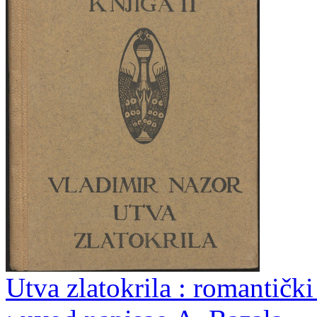
Utva zlatokrila : romantičk