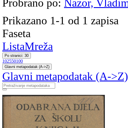
Probrano po:
Nazor, Vladim
Prikazano 1-1 od 1 zapisa
Faseta
Lista
Mreža
Po stranici: 30
10
25
50
100
Glavni metapodatak (A->Z)
Glavni metapodatak (A->Z)