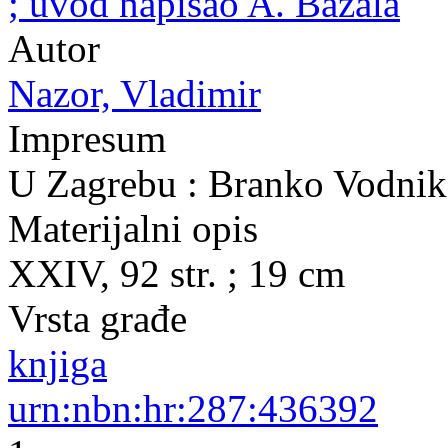
; uvod napisao A. Bazala
Autor
Nazor, Vladimir
Impresum
U Zagrebu : Branko Vodnik
Materijalni opis
XXIV, 92 str. ; 19 cm
Vrsta građe
knjiga
urn:nbn:hr:287:436392