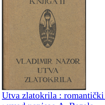
Utva zlatokrila : romantičk