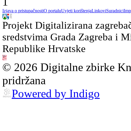
1
Izjava o pristupačnosti
O portalu
Uvjeti korištenja
Linkovi
Suradnici
Imp
Projekt Digitalizirana zagreba
sredstvima Grada Zagreba i Min
Republike Hrvatske
© 2026 Digitalne zbirke Kn
pridržana
Powered by Indigo