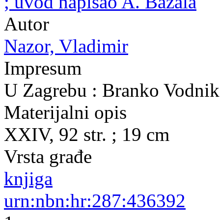
; uvod napisao A. Bazala
Autor
Nazor, Vladimir
Impresum
U Zagrebu : Branko Vodnik
Materijalni opis
XXIV, 92 str. ; 19 cm
Vrsta građe
knjiga
urn:nbn:hr:287:436392