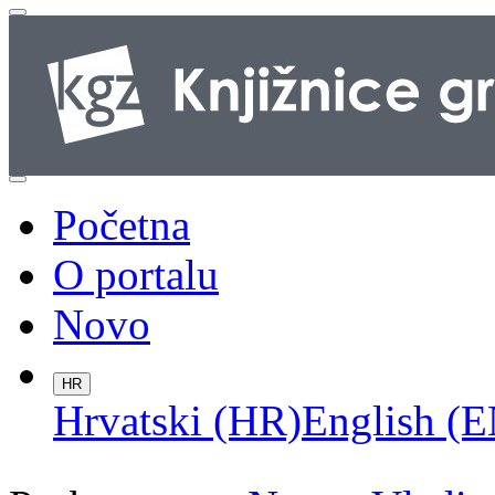
Početna
O portalu
Novo
HR
Hrvatski (HR)
English (E