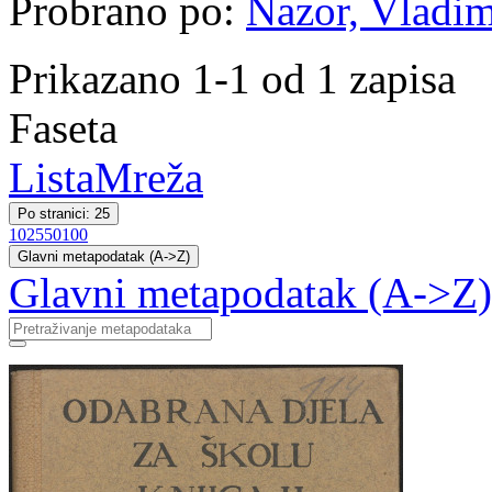
Probrano po:
Nazor, Vladim
Prikazano 1-1 od 1 zapisa
Faseta
Lista
Mreža
Po stranici: 25
10
25
50
100
Glavni metapodatak (A->Z)
Glavni metapodatak (A->Z)