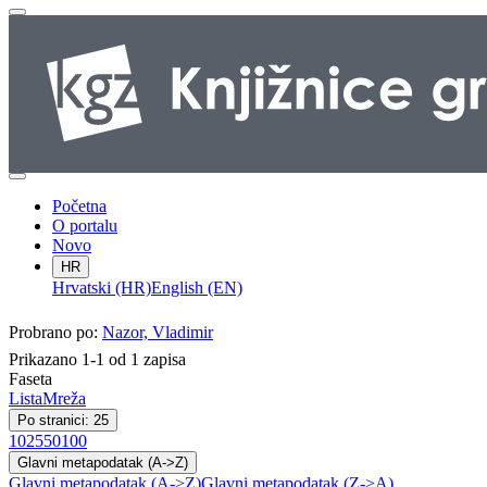
Početna
O portalu
Novo
HR
Hrvatski (HR)
English (EN)
Probrano po:
Nazor, Vladimir
Prikazano 1-1 od 1 zapisa
Faseta
Lista
Mreža
Po stranici: 25
10
25
50
100
Glavni metapodatak (A->Z)
Glavni metapodatak (A->Z)
Glavni metapodatak (Z->A)