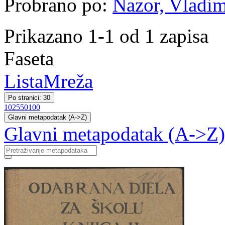
Probrano po:
Nazor, Vladim
Prikazano 1-1 od 1 zapisa
Faseta
Lista
Mreža
Po stranici: 30
10
25
50
100
Glavni metapodatak (A->Z)
Glavni metapodatak (A->Z)