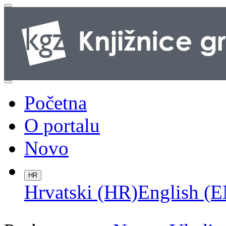
Početna
O portalu
Novo
HR
Hrvatski (HR)
English (E