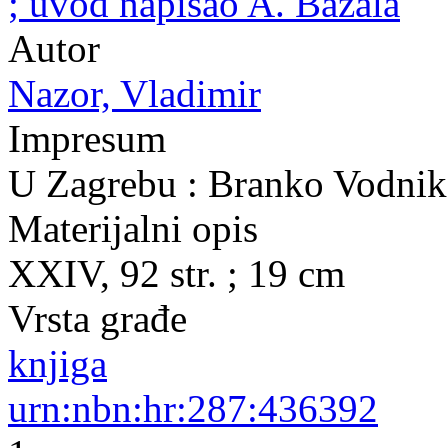
; uvod napisao A. Bazala
Autor
Nazor, Vladimir
Impresum
U Zagrebu : Branko Vodnik
Materijalni opis
XXIV, 92 str. ; 19 cm
Vrsta građe
knjiga
urn:nbn:hr:287:436392