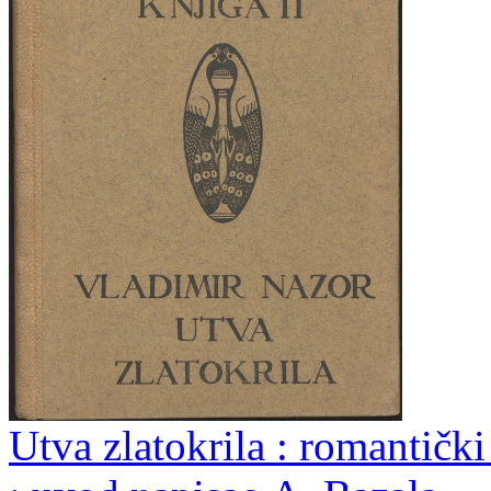
Utva zlatokrila : romantičk