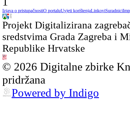
1
Izjava o pristupačnosti
O portalu
Uvjeti korištenja
Linkovi
Suradnici
Imp
Projekt Digitalizirana zagreba
sredstvima Grada Zagreba i Min
Republike Hrvatske
© 2026 Digitalne zbirke Kn
pridržana
Powered by Indigo