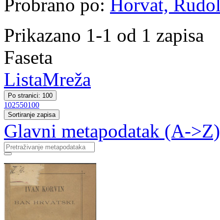
Probrano po:
Horvat, Rudol
Prikazano 1-1 od 1 zapisa
Faseta
Lista
Mreža
Po stranici: 100
10
25
50
100
Sortiranje zapisa
Glavni metapodatak (A->Z)