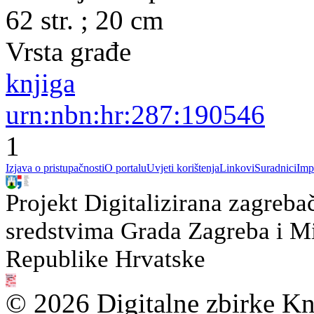
62 str. ; 20 cm
Vrsta građe
knjiga
urn:nbn:hr:287:190546
1
Izjava o pristupačnosti
O portalu
Uvjeti korištenja
Linkovi
Suradnici
Imp
Projekt Digitalizirana zagreba
sredstvima Grada Zagreba i Min
Republike Hrvatske
© 2026 Digitalne zbirke Kn