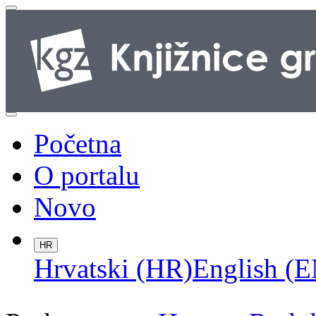
Početna
O portalu
Novo
HR
Hrvatski (HR)
English (E