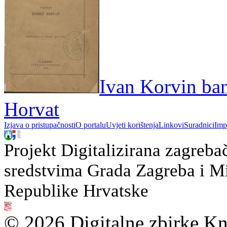
Ivan Korvin ban
Horvat
Izjava o pristupačnosti
O portalu
Uvjeti korištenja
Linkovi
Suradnici
Imp
Projekt Digitalizirana zagreba
sredstvima Grada Zagreba i Min
Republike Hrvatske
© 2026 Digitalne zbirke Kn