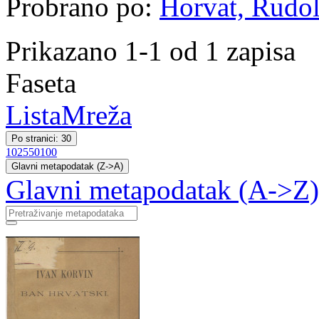
Probrano po:
Horvat, Rudol
Prikazano 1-1 od 1 zapisa
Faseta
Lista
Mreža
Po stranici: 30
10
25
50
100
Glavni metapodatak (Z->A)
Glavni metapodatak (A->Z)