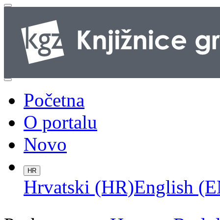
Početna
O portalu
Novo
HR
Hrvatski (HR)
English (E